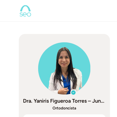
Saltar
al
contenido
Dra. Yaniris Figueroa Torres – Juncos
Ortodoncista