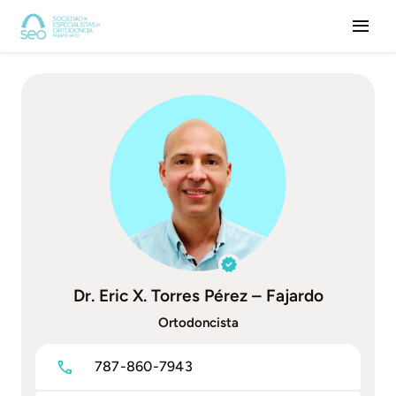
Saltar
Togg
al
contenido
Navi
Inicio
Nosotros
Especialistas
Dr. Eric X. Torres Pérez – Fajardo
Ortodoncista
787-860-7943