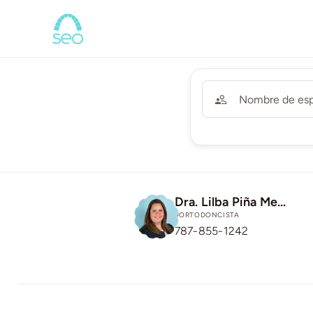
Saltar
al
contenido
Dra. Lilba Piña Menendez – Vega Baja
#ORTODONCISTA
787-855-1242